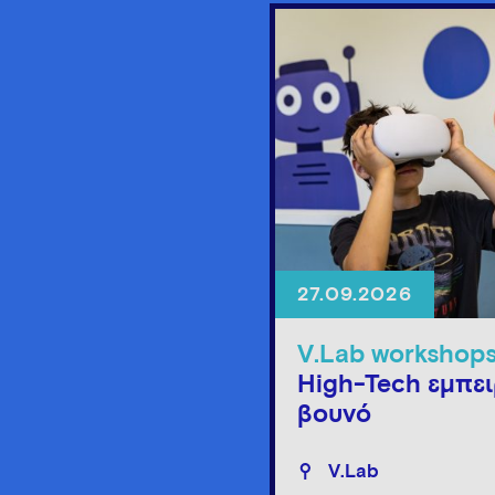
27.09.2026
V.Lab workshop
High-Tech εμπει
βουνό
V.Lab