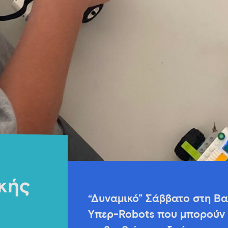
κής
“Δυναμικό” Σάββατο στη Βα
Υπερ-Robots που μπορούν 