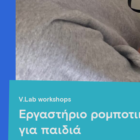
V.Lab workshops
Εργαστήριο ρομποτι
για παιδιά