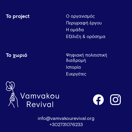
Το project
Ο οργανισμός
Περιγραφή έργου
Η ομάδα
Εξέλιξη & ορόσημα
Το χωριό
Ψηφιακή πολιτιστική
διαδρομή
Ιστορία
Ευεργέτες
info@vamvakourevival.org
+302731076233