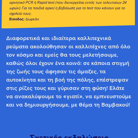
αρνητικό PCR ή Rapid test (που διενεργείται εντός των τελευταίων 24
ωρών). Για τα παιδιά αρκεί η βεβαίωση για το test που κάνουν για το
σχολείο τους.
Είσοδος:
Δωρεάν
Διαφορετικά και ιδιαίτερα καλλιτεχνικά
ρεύματα ακολούθησαν οι καλλιτέχνες από όλο
τον κόσμο και εμείς θα τους μελετήσουμε,
καθώς όλοι έχουν ένα κοινό: σε κάποια στιγμή
της ζωής τους άφησαν τις άμαξες, τα
αυτοκίνητα και τη βοή της πόλης, επέστρεψαν
στις ρίζες τους και γύρισαν στη φύση! Ελάτε
να ανακαλύψουμε το «γιατί», να εμπνευστούμε
και να δημιουργήσουμε, με θέμα τη Βαμβακού!