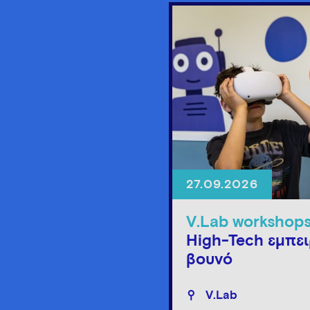
27.09.2026
V.Lab workshop
High-Tech εμπει
βουνό
V.Lab