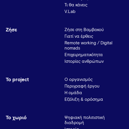
Τι θα κάνεις
V.Lab
Ζήσε
Ζήσε στη Βαμβακού
Γιατί να έρθεις
Remote working / Digital
nomads
Επιχειρηματικότητα
Ιστορίες ανθρώπων
Το project
Ο οργανισμός
Περιγραφή έργου
Η ομάδα
Εξέλιξη & ορόσημα
Το χωριό
Ψηφιακή πολιτιστική
διαδρομή