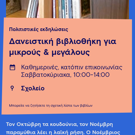
Πολιτιστικές εκδηλώσεις
Δανειστική βιβλιοθήκη για
μικρούς & μεγάλους
Καθημερινές, κατόπιν επικοινωνίας
Σαββατοκύριακα, 10:00-14:00
Σχολείο
Μπορείτε να ζητήσετε τη σχετική λίστα των βιβλίων
Τον Οκτώβρη τα κουδούνια, τον Νοέμβρη
παραμύθια λέει η λαϊκή ρήση. Ο Νοέμβριος