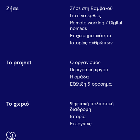
Ζήσε
Ζήσε στη Βαμβακού
Γιατί να έρθεις
Remote working / Digital
nomads
Επιχειρηματικότητα
Ιστορίες ανθρώπων
Το project
Ο οργανισμός
Περιγραφή έργου
Η ομάδα
Εξέλιξη & ορόσημα
Το χωριό
Ψηφιακή πολιτιστική
διαδρομή
Ιστορία
Ευεργέτες