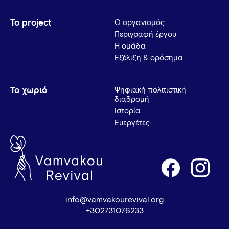
Το project
Ο οργανισμός
Περιγραφή έργου
Η ομάδα
Εξέλιξη & ορόσημα
Το χωριό
Ψηφιακή πολιτιστική
διαδρομή
Ιστορία
Ευεργέτες
info@vamvakourevival.org
+302731076233