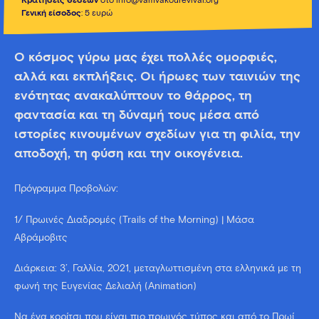
Κρατήσεις θέσεων
στο info@vamvakourevival.org
Γενική είσοδος
: 5 ευρώ
Ο κόσμος γύρω μας έχει πολλές ομορφιές,
αλλά και εκπλήξεις. Οι ήρωες των ταινιών της
ενότητας ανακαλύπτουν το θάρρος, τη
φαντασία και τη δύναμή τους μέσα από
ιστορίες κινουμένων σχεδίων για τη φιλία, την
αποδοχή, τη φύση και την οικογένεια.
Πρόγραμμα Προβολών:
1/ Πρωινές Διαδρομές (Trails of the Morning) | Μάσα
Αβράμοβιτς
Διάρκεια: 3’, Γαλλία, 2021, μεταγλωττισμένη στα ελληνικά με τη
φωνή της Ευγενίας Δελιαλή (Animation)
Να ένα κορίτσι που είναι πιο πρωινός τύπος και από το Πρωί