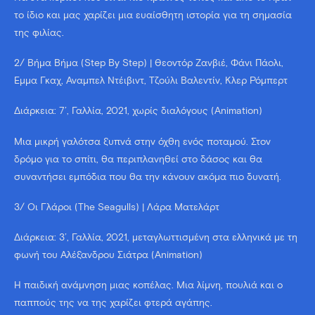
το ίδιο και μας χαρίζει μια ευαίσθητη ιστορία για τη σημασία
της φιλίας.
2/ Βήμα Βήμα (Step By Step) | Θεοντόρ Ζανβιέ, Φάνι Πάολι,
Έμμα Γκαχ, Άναμπελ Ντέιβιντ, Τζούλι Βαλεντίν, Κλερ Ρόμπερτ
Διάρκεια: 7’, Γαλλία, 2021, χωρίς διαλόγους (Animation)
Μια μικρή γαλότσα ξυπνά στην όχθη ενός ποταμού. Στον
δρόμο για το σπίτι, θα περιπλανηθεί στο δάσος και θα
συναντήσει εμπόδια που θα την κάνουν ακόμα πιο δυνατή.
3/ Οι Γλάροι (The Seagulls) | Λάρα Ματελάρτ
Διάρκεια: 3’, Γαλλία, 2021, μεταγλωττισμένη στα ελληνικά με τη
φωνή του Αλέξανδρου Σιάτρα (Animation)
Η παιδική ανάμνηση μιας κοπέλας. Μια λίμνη, πουλιά και ο
παππούς της να της χαρίζει φτερά αγάπης.