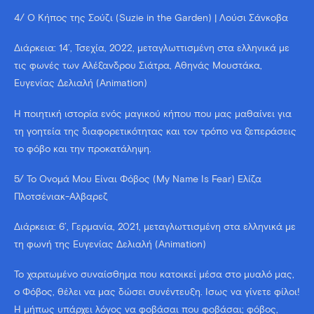
4/ Ο Κήπος της Σούζι (Suzie in the Garden) | Λούσι Σάνκοβα
Διάρκεια: 14’, Τσεχία, 2022, μεταγλωττισμένη στα ελληνικά με
τις φωνές των Αλέξανδρου Σιάτρα, Αθηνάς Μουστάκα,
Ευγενίας Δελιαλή (Animation)
Η ποιητική ιστορία ενός μαγικού κήπου που μας μαθαίνει για
τη γοητεία της διαφορετικότητας και τον τρόπο να ξεπεράσεις
το φόβο και την προκατάληψη.
5/ Το Όνομά Μου Είναι Φόβος (My Name Is Fear) Ελίζα
Πλοτσένιακ-Άλβαρεζ
Διάρκεια: 6’, Γερμανία, 2021, μεταγλωττισμένη στα ελληνικά με
τη φωνή της Ευγενίας Δελιαλή (Animation)
Το χαριτωμένο συναίσθημα που κατοικεί μέσα στο μυαλό μας,
ο Φόβος, θέλει να μας δώσει συνέντευξη. Ίσως να γίνετε φίλοι!
Ή μήπως υπάρχει λόγος να φοβάσαι που φοβάσαι; φόβος,