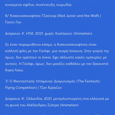
κινούμενα σχέδια, συνέντευξη, κωμωδία.
6/ Κοκκινοσκουφίτσα Τζούνιορ (Red Junior and the Wolf) |
Γουίνι Γου
Διάρκεια: 4’, ΗΠΑ, 2021, χωρίς διαλόγους (Animation)
Σε έναν παραμυθένιο κόσμο, η Κοκκινοσκουφίτσα είναι
κολλητή φίλη με την Γούλφι, μια νεαρή λύκαινα. Στην γιαγιά της
όμως, δεν αρέσουν οι λύκοι. Έχει άλλωστε κακές εμπειρίες με
αυτούς. Η Γούλφι, όμως, δεν μοιάζει καθόλου με τον ξακουστό
Κακό Λύκο.
7/ Ο Φανταστικός Ιπτάμενος Διαγωνισμός (The Fantastic
Flying Competition) | Τζον Κρόεζεν
Διάρκεια: 6’, Ολλανδία, 2021, μεταγλωττισμένη στα ελληνικά με
τη φωνή του Αλέξανδρου Σιάτρα (Animation)