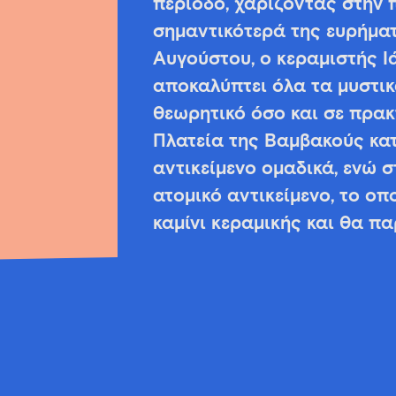
περίοδο, χαρίζοντας στην 
σημαντικότερά της ευρήματ
Αυγούστου, ο κεραμιστής 
αποκαλύπτει όλα τα μυστικ
θεωρητικό όσο και σε πρακτ
Πλατεία της Βαμβακούς κα
αντικείμενο ομαδικά, ενώ 
ατομικό αντικείμενο, το οπ
καμίνι κεραμικής και θα π