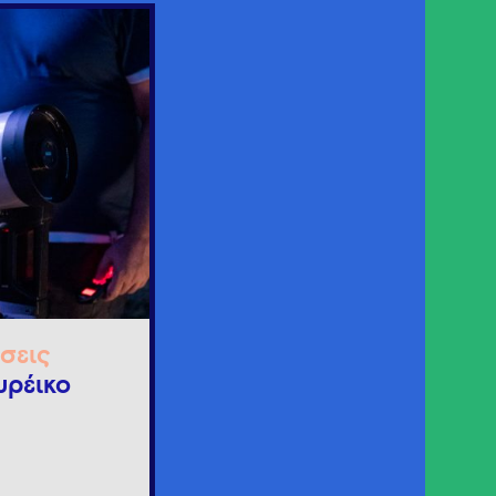
σεις
υρέικο