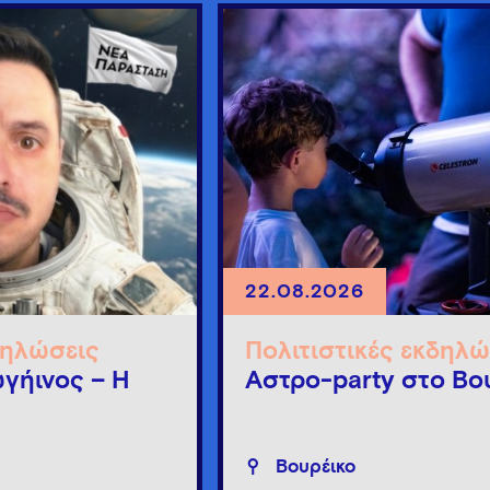
22.08.2026
δηλώσεις
Πολιτιστικές εκδηλώ
γήινος – Η
Άστρο-party στο Βο
Βουρέικο