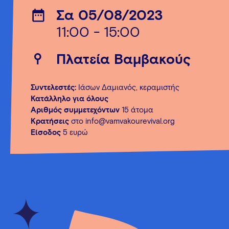
Σα 05/08/2023
11:00 - 15:00
Πλατεία Βαμβακούς
Συντελεστές:
Ιάσων Δαμιανός, κεραμιστής
Κατάλληλο για όλους
Αριθμός συμμετεχόντων
15 άτομα
Κρατήσεις
στο info@vamvakourevival.org
Είσοδος
5 ευρώ