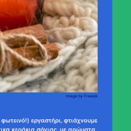
Image by Freepik
 φωτεινό!) εργαστήρι, φτιάχνουμε
τικα κεράκια σόγιας, με αρώματα