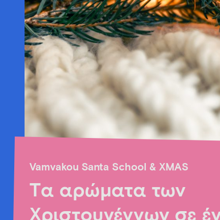
Vamvakou Santa School & XMAS
Tα αρώματα των
Χριστουγέννων σε έ