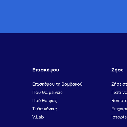
Επισκέψου
Ζήσε
Επισκέψου τη Βαμβακού
Ζήσε σ
Πού θα μείνεις
Γιατί ν
Πού θα φας
Remote
Τι θα κάνεις
Επιχει
V.Lab
Ιστορί