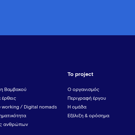
Το project
τη Βαμβακού
Ο οργανισμός
α έρθεις
Περιγραφή έργου
 working / Digital nomads
Η ομάδα
ρηματικότητα
Εξέλιξη & ορόσημα
ες ανθρώπων