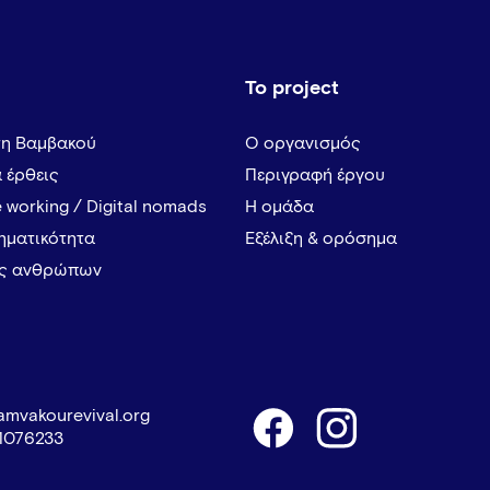
Το project
τη Βαμβακού
Ο οργανισμός
α έρθεις
Περιγραφή έργου
 working / Digital nomads
Η ομάδα
ρηματικότητα
Εξέλιξη & ορόσημα
ες ανθρώπων
amvakourevival.org
1076233