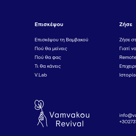
Επισκέψου
Ζήσε
Επισκέψου τη Βαμβακού
Ζήσε σ
Πού θα μείνεις
Γιατί ν
Πού θα φας
Remote
Τι θα κάνεις
Επιχει
V.Lab
Ιστορί
info@v
+30273