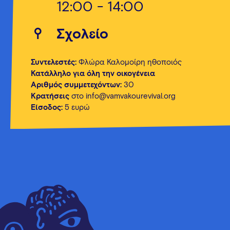
12:00 - 14:00
Σχολείο
Συντελεστές:
Φλώρα Καλομοίρη ηθοποιός
Κατάλληλο για όλη την οικογένεια
Αριθμός συμμετεχόντων:
30
Κρατήσεις
στο info@vamvakourevival.org
Είσοδος:
5 ευρώ