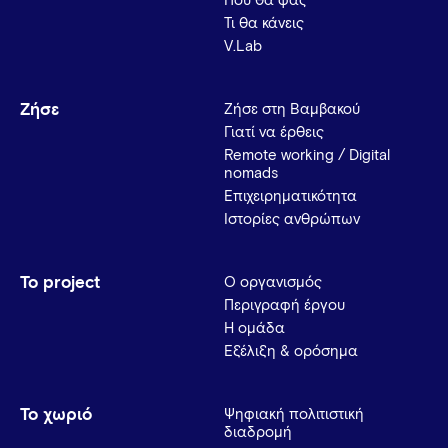
Πού θα φας
Τι θα κάνεις
V.Lab
Ζήσε
Ζήσε στη Βαμβακού
Γιατί να έρθεις
Remote working / Digital
nomads
Επιχειρηματικότητα
Ιστορίες ανθρώπων
Το project
Ο οργανισμός
Περιγραφή έργου
Η ομάδα
Εξέλιξη & ορόσημα
Το χωριό
Ψηφιακή πολιτιστική
διαδρομή