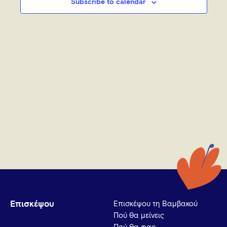
Subscribe to calendar
Επισκέψου
Επισκέψου τη Βαμβακού
Πού θα μείνεις