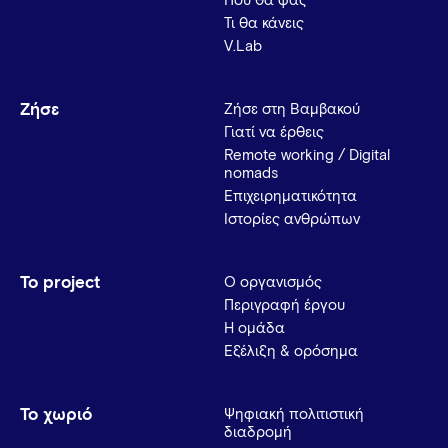
Πού θα φας
Τι θα κάνεις
V.Lab
Ζήσε
Ζήσε στη Βαμβακού
Γιατί να έρθεις
Remote working / Digital
nomads
Επιχειρηματικότητα
Ιστορίες ανθρώπων
Το project
Ο οργανισμός
Περιγραφή έργου
Η ομάδα
Εξέλιξη & ορόσημα
Το χωριό
Ψηφιακή πολιτιστική
διαδρομή