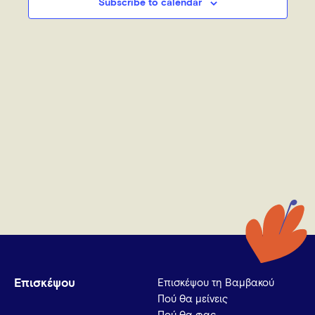
Subscribe to calendar
Επισκέψου
Επισκέψου τη Βαμβακού
Πού θα μείνεις