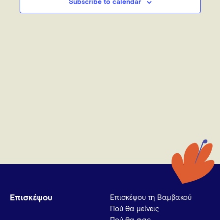
Subscribe to calendar
Επισκέψου
Επισκέψου τη Βαμβακού
Πού θα μείνεις