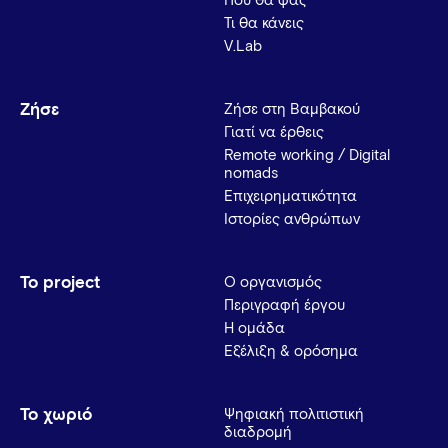
Πού θα φας
Τι θα κάνεις
V.Lab
Ζήσε
Ζήσε στη Βαμβακού
Γιατί να έρθεις
Remote working / Digital
nomads
Επιχειρηματικότητα
Ιστορίες ανθρώπων
Το project
Ο οργανισμός
Περιγραφή έργου
Η ομάδα
Εξέλιξη & ορόσημα
Το χωριό
Ψηφιακή πολιτιστική
διαδρομή