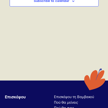
Subscribe to calendar
Επισκέψου
Επισκέψου τη Βαμβακού
Πού θα μείνεις