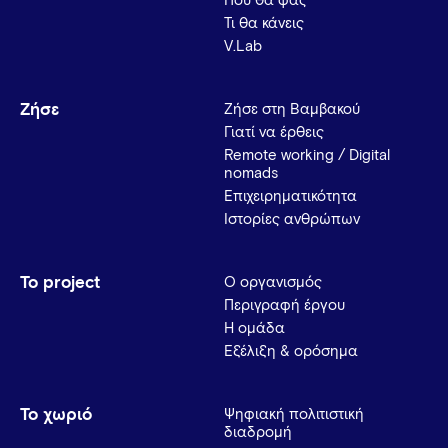
Πού θα φας
Τι θα κάνεις
V.Lab
Ζήσε
Ζήσε στη Βαμβακού
Γιατί να έρθεις
Remote working / Digital
nomads
Επιχειρηματικότητα
Ιστορίες ανθρώπων
Το project
Ο οργανισμός
Περιγραφή έργου
Η ομάδα
Εξέλιξη & ορόσημα
Το χωριό
Ψηφιακή πολιτιστική
διαδρομή