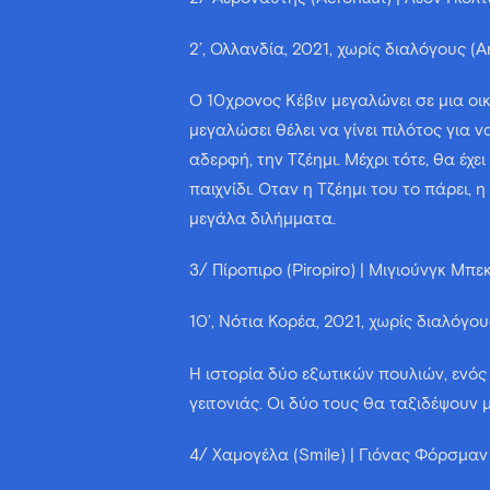
2’, Ολλανδία, 2021, χωρίς διαλόγους (A
Ο 10χρονος Κέβιν μεγαλώνει σε μια οι
μεγαλώσει θέλει να γίνει πιλότος για ν
αδερφή, την Τζέημι. Μέχρι τότε, θα έχ
παιχνίδι. Όταν η Τζέημι του το πάρει, 
μεγάλα διλήμματα.
3/ Πίροπιρο (Piropiro) | Μιγιούνγκ Μπε
10’, Νότια Κορέα, 2021, χωρίς διαλόγου
Η ιστορία δύο εξωτικών πουλιών, ενός
γειτονιάς. Οι δύο τους θα ταξιδέψουν
4/ Χαμογέλα (Smile) | Γιόνας Φόρσμαν