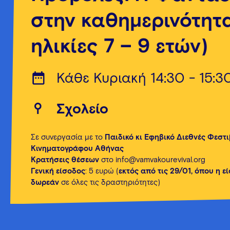
στην καθημερινότητα
ηλικίες 7 – 9 ετών)
Κάθε Κυριακή 14:30 - 15:3
Σχολείο
Σε συνεργασία με το
Παιδικό κι Εφηβικό Διεθνές Φεστ
Κινηματογράφου Αθήνας
Κρατήσεις θέσεων
στο info@vamvakourevival.org
Γενική είσοδος
: 5 ευρώ (
εκτός από τις 29/01, όπου η ε
δωρεάν
σε όλες τις δραστηριότητες)