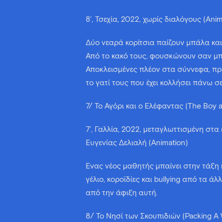
8’, Τσεχία, 2022, χωρίς διαλόγους (Anim
Δύο νεαρά κορίτσια παίζουν μπάλα κα
Από το κακό τους, φουσκώνουν σαν μπ
Αποκλεισμένες πλέον στα σύννεφα, π
το γατί τους που έχει κολλήσει πάνω σ
7/ Το Αγόρι και ο Ελέφαντας (The Boy a
7’, Γαλλία, 2022, μεταγλωττισμένη στ
Ευγενίας Δελιαλή (Animation)
Ένας νέος μαθητής μπαίνει στην τάξη 
γέλιο, κοροϊδίες και bullying από τα ά
από την άφιξη αυτή.
8/ Το Νησί των Σκουπιδιών (Packing A 