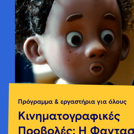
Πρόγραμμα & εργαστήρια για όλους
Κινηματογραφικές
Προβολές: Η Φαντασ