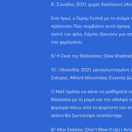
6’, Σουηδία, 2021, χωρίς διαλόγους (An
Ένα πρωί, ο Γκρομ ξυπνά με το στόμα
πρόσωπο. Πώς συμβαίνει αυτό άραγε; Ε
πιστό του φίλο, Λόμπο, ξεκινούν μια 
του χαμόγελου.
5/ Η Σκιά της Θάλασσας (Sea Shadow)
10’, Ολλανδία, 2021, μεταγλωττισμένη
Σιάτρας, Αθηνά Μουστάκα, Ευγενία Δελι
Ο Μαξ πρέπει να κάνει τα μαθήματά το
θάλασσα με τη μαμά και την αδελφή του
φιγούρα πάνω από το φορτιστή του κιν
εκείνη θα ζωντανέψει αναπάντεχα.
6/ Μην Σκάσεις (Don’t Blow It Up) | 