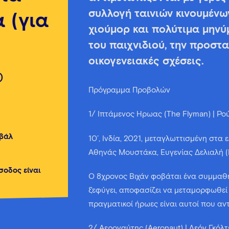
συλλογή ταινιών κινουμένων 
 (για
χιούμορ και πολύτιμα μηνύ
του παιχνιδιού, την προστα
οικογενειακές σχέσεις.
0
Πρόγραμμα Προβολών
1/ Ιπτάμενος Ήρωας (The Flyman) | Ρ
ιβάλ
10’, Ινδία, 2021, μεταγλωττισμένη στα
Αθηνάς Μουστάκα, Ευγενίας Δελιαλή (L
ίσοδος είναι
Ο 8χρονος Βιχάν φοβάται ένα συμμαθητ
ξεφύγει, αποφασίζει να μεταμορφωθεί σ
πραγματικοί ήρωες είναι αυτοί που αν
2/ Αεροναύτης (Aeronaut) | Λεόν Γκόλ